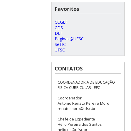
Favoritos
CCGEF
CDS
DEF
Paginas@UFSC
SeTIC
UFSC
CONTATOS
COORDENADORIA DE EDUCAÇÃO
FÍSICA CURRICULAR - EFC
Coordenador
Antônio Renato Pereira Moro
renato.moro@ufsc.br
Chefe de Expediente
Hélio Pereira dos Santos
helio.ps@ufsc.br