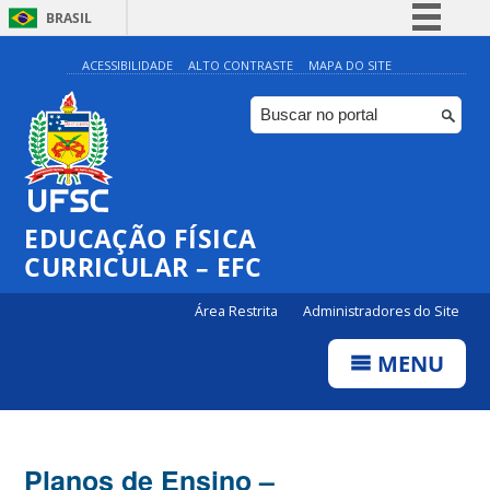
BRASIL
Simplifique!
ACESSIBILIDADE
ALTO CONTRASTE
MAPA DO SITE
Comunica BR
Participe
Acesso à informação
Legislação
EDUCAÇÃO FÍSICA
Canais
CURRICULAR – EFC
Área Restrita
Administradores do Site
MENU
Planos de Ensino –