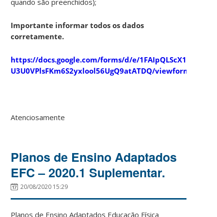
quando são preenchidos);
Importante informar todos os dados
corretamente.
https://docs.google.com/forms/d/e/1FAIpQLScX1UAy7r9
U3U0VPlsFKm6S2yxlool56UgQ9atATDQ/viewform
Atenciosamente
Planos de Ensino Adaptados
EFC – 2020.1 Suplementar.
20/08/2020 15:29
Planos de Ensino Adaptados Educação Física