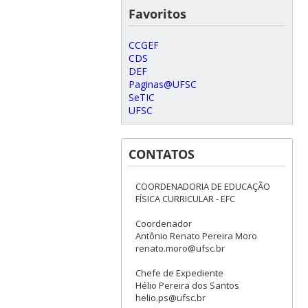
Favoritos
CCGEF
CDS
DEF
Paginas@UFSC
SeTIC
UFSC
CONTATOS
COORDENADORIA DE EDUCAÇÃO
FÍSICA CURRICULAR - EFC
Coordenador
Antônio Renato Pereira Moro
renato.moro@ufsc.br
Chefe de Expediente
Hélio Pereira dos Santos
helio.ps@ufsc.br