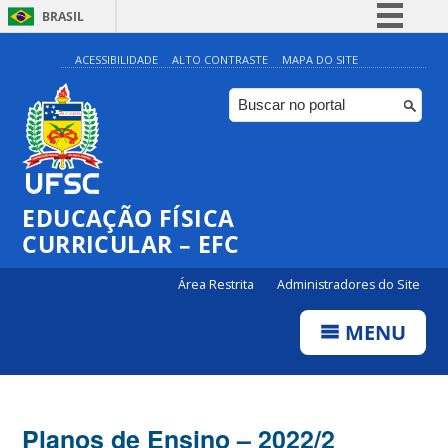
BRASIL
Simplifique!
ACESSIBILIDADE
ALTO CONTRASTE
MAPA DO SITE
Comunica BR
Participe
Acesso à informação
Legislação
EDUCAÇÃO FÍSICA
Canais
CURRICULAR – EFC
Área Restrita
Administradores do Site
MENU
Planos de Ensino – 2022/2