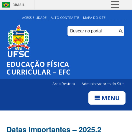
BRASIL
Simplifique!
ACESSIBILIDADE
ALTO CONTRASTE
MAPA DO SITE
Comunica BR
Participe
Acesso à informação
Legislação
EDUCAÇÃO FÍSICA
Canais
CURRICULAR – EFC
Área Restrita
Administradores do Site
MENU
Datas importantes – 2025.2